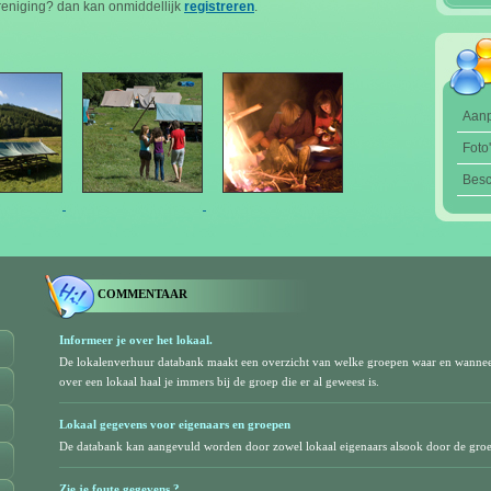
reniging? dan kan onmiddellijk
registreren
.
Aan
Foto
Besc
COMMENTAAR
Informeer je over het lokaal.
De lokalenverhuur databank maakt een overzicht van welke groepen waar en wanne
over een lokaal haal je immers bij de groep die er al geweest is.
Lokaal gegevens voor eigenaars en groepen
De databank kan aangevuld worden door zowel lokaal eigenaars alsook door de gro
Zie je foute gegevens ?