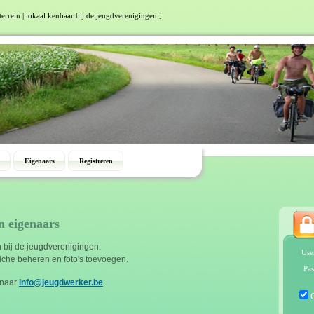
terrein | lokaal kenbaar bij de jeugdverenigingen ]
Eigenaars
Registreren
n eigenaars
bij de jeugdverenigingen.
Use
fiche beheren en foto's toevoegen.
Pas
 naar
info@jeugdwerker.be