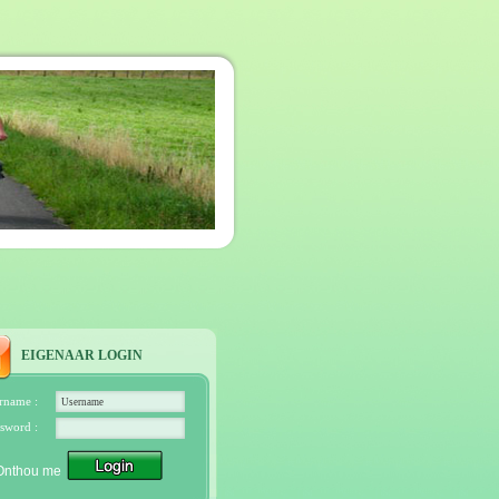
EIGENAAR LOGIN
rname :
sword :
Onthou me