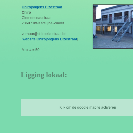
Chirojongens Elzestraat
Chiro
Clemenceaustraat
2860 Sint-Katelijne-Waver
verhuur@chiroelzestraat.be
[
website Chirojongens Elzestraat
]
Max # = 50
Ligging lokaal:
Klik om de google map te activeren