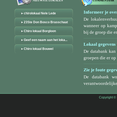
NIEUWSTE LOKALEN
COMMENTAAR
Informeer je over
chirolokaal Nele Lede
De lokalenverhu
23Ste Don Bosco Brasschaat
wanneer op kamp/
Chiro lokaal Borgloon
bij de groep die er
Geef een naam aan het loka...
Lokaal gegevens 
Chiro lokaal Bouwel
De databank kan 
groepen die er o
Zie je foute gege
De databank wo
verantwoordelijke
Copyright ©