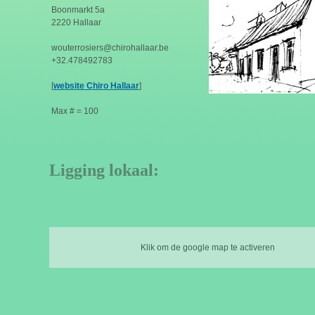
Boonmarkt 5a
2220 Hallaar
wouterrosiers@chirohallaar.be
+32.478492783
[
website Chiro Hallaar
]
Max # = 100
Ligging lokaal:
Klik om de google map te activeren