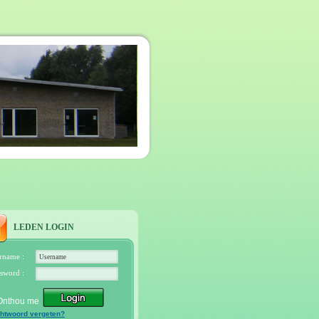
LEDEN LOGIN
rname :
sword :
Onthou me
htwoord vergeten?