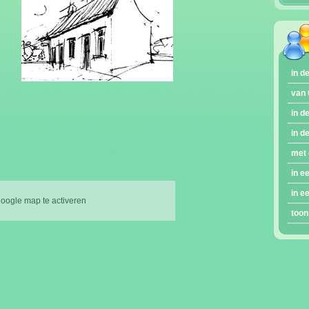
in d
van 
in d
in d
met 
in e
in e
google map te activeren
toon