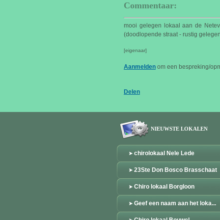
Commentaar:
mooi gelegen lokaal aan de Neteva
(doodlopende straat - rustig gelegen
[eigenaar]
Aanmelden
om een bespreking/opme
Delen
NIEUWSTE LOKALEN
chirolokaal Nele Lede
23Ste Don Bosco Brasschaat
Chiro lokaal Borgloon
Geef een naam aan het loka...