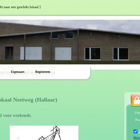
ht naar een geschikt lokaal ]
Eigenaars
Registreren
okaal Neetweg (Hallaar)
Use
d voor weekends.
Pas
Wac