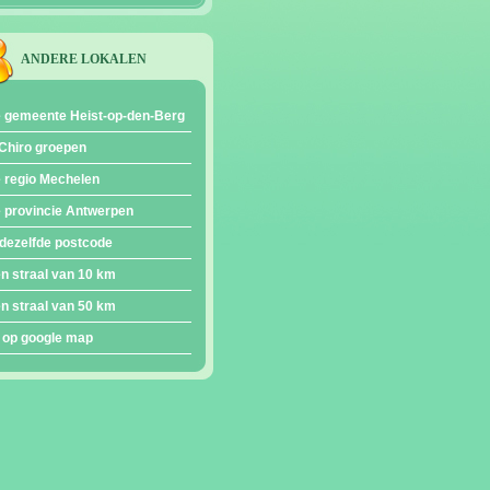
ANDERE LOKALEN
e gemeente Heist-op-den-Berg
Chiro groepen
e regio Mechelen
e provincie Antwerpen
dezelfde postcode
en straal van 10 km
en straal van 50 km
 op google map