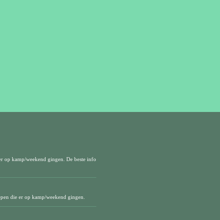
er op kamp/weekend gingen. De beste info
epen die er op kamp/weekend gingen.