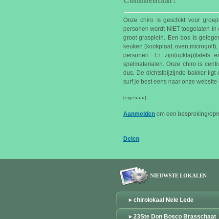
Commentaar:
Onze chiro is geschikt voor gr
personen wordt NIET toegelaten in 
groot grasplein. Een bos is gelege
keuken (kookplaat, oven,microgolf),
personen. Er zijn(opklap)tafels
spelmaterialen. Onze chiro is cent
dus. De dichtstbijzijnde bakker lig
surf je best eens naar onze website
[eigenaar]
Aanmelden
om een bespreking/opme
Delen
NIEUWSTE LOKALEN
chirolokaal Nele Lede
23Ste Don Bosco Brasschaat