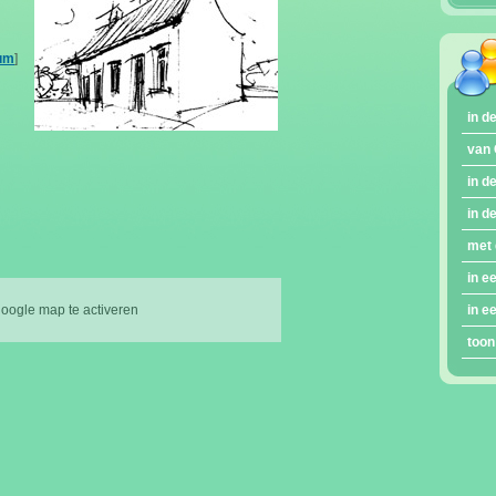
rum
]
in d
van 
in d
in d
met 
in e
google map te activeren
in e
toon