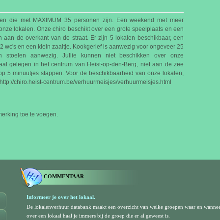
oepen die met MAXIMUM 35 personen zijn. Een weekend met meer
onze lokalen. Onze chiro beschikt over een grote speelplaats en een
n aan de overkant van de straat. Er zijn 5 lokalen beschikbaar, een
 2 wc's en een klein zaaltje. Kookgerief is aanwezig voor ongeveer 25
 en stoelen aanwezig. Jullie kunnen niet beschikken over onze
raal gelegen in het centrum van Heist-op-den-Berg, niet aan de zee
t op 5 minuutjes stappen. Voor de beschikbaarheid van onze lokalen,
 http://chiro.heist-centrum.be/verhuurmeisjes/verhuurmeisjes.html
rking toe te voegen.
COMMENTAAR
Informeer je over het lokaal.
De lokalenverhuur databank maakt een overzicht van welke groepen waar en wanne
over een lokaal haal je immers bij de groep die er al geweest is.