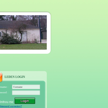
LEDEN LOGIN
rname :
sword :
Onthou me
htwoord vergeten?