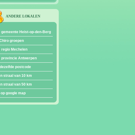
ANDERE LOKALEN
e gemeente Heist-op-den-Berg
Chiro groepen
e regio Mechelen
e provincie Antwerpen
dezelfde postcode
en straal van 10 km
en straal van 50 km
 op google map