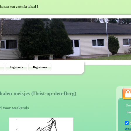
ht naar een geschikt lokaal ]
Eigenaars
Registreren
kalen meisjes (Heist-op-den-Berg)
Use
d voor weekends.
Pas
Wac