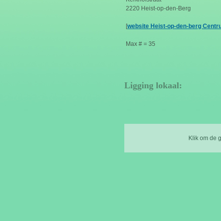
2220 Heist-op-den-Berg
[
website Heist-op-den-berg Cent
Max # = 35
Ligging lokaal:
Klik om de 