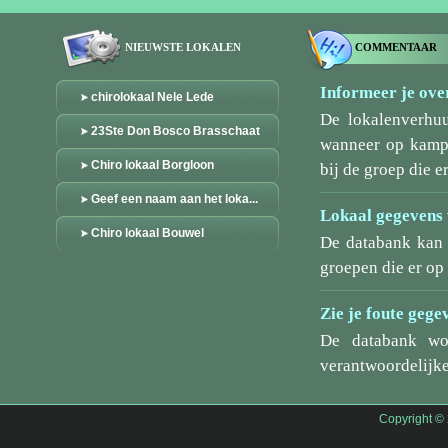
NIEUWSTE LOKALEN
COMMENTAAR
Informeer je over
chirolokaal Nele Lede
De lokalenverhu
23Ste Don Bosco Brasschaat
wanneer op kamp/
Chiro lokaal Borgloon
bij de groep die er
Geef een naam aan het loka...
Lokaal gegevens 
Chiro lokaal Bouwel
De databank kan 
groepen die er o
Zie je foute gege
De databank wo
verantwoordelijke
Copyright ©