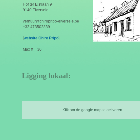
Hof ter Elstlaan 9
9140 Elversele
verhuur@chiropripo-elversele.be
+32.473502839
[
website Chiro Pripo
]
Max # = 30
Ligging lokaal:
Klik om de google map te activeren