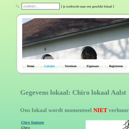
[ je zoektocht naar een geschikt lokaal ]
Home
Lokalen
Terreinen
Eigenaars
Registreren
Gegevens lokaal: Chiro lokaal Aalst
Ons lokaal wordt momenteel
NIET
verhuur
Chiro Sjaloom
Chiro