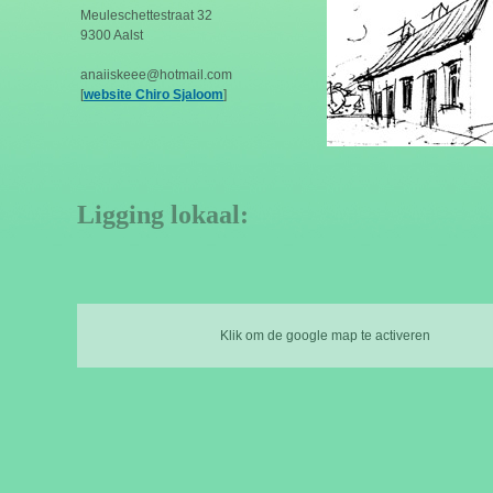
Meuleschettestraat 32
9300 Aalst
anaiiskeee@hotmail.com
[
website Chiro Sjaloom
]
Ligging lokaal:
Klik om de google map te activeren