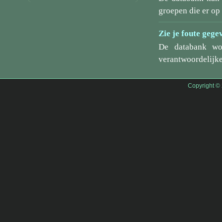
groepen die er o
Zie je foute gege
De databank wo
verantwoordelijke
Copyright ©