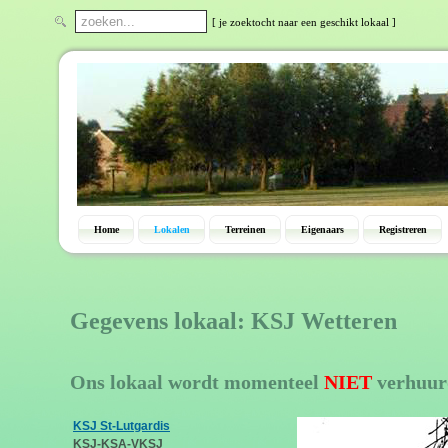
[ je zoektocht naar een geschikt lokaal ]
Home
Lokalen
Terreinen
Eigenaars
Registreren
Gegevens lokaal: KSJ Wetteren
Ons lokaal wordt momenteel
NIET
verhuur
KSJ St-Lutgardis
KSJ-KSA-VKSJ