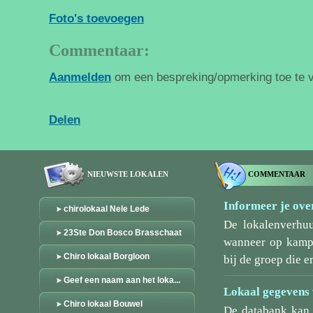
Foto's toevoegen
Commentaar:
Aanmelden
om een bespreking/opmerking toe te 
Delen
NIEUWSTE LOKALEN
COMMENTAAR
Informeer je over
chirolokaal Nele Lede
De lokalenverhu
23Ste Don Bosco Brasschaat
wanneer op kamp/
Chiro lokaal Borgloon
bij de groep die er
Geef een naam aan het loka...
Lokaal gegevens 
Chiro lokaal Bouwel
De databank kan 