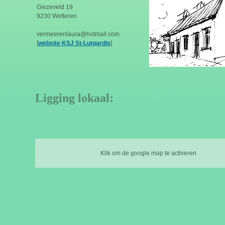
Giezeveld 19
9230 Wetteren
vermeerenlaura@hotmail.com
[
website KSJ St-Lutgardis
]
Ligging lokaal:
Klik om de google map te activeren