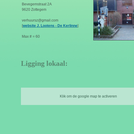
Bevegemstraat 2A
9620 Zottegem
verhuursz@gmail.com
[
website J. Lootens - De Kerlinne
]
Max # = 60
Ligging lokaal:
Klik om de google map te activeren