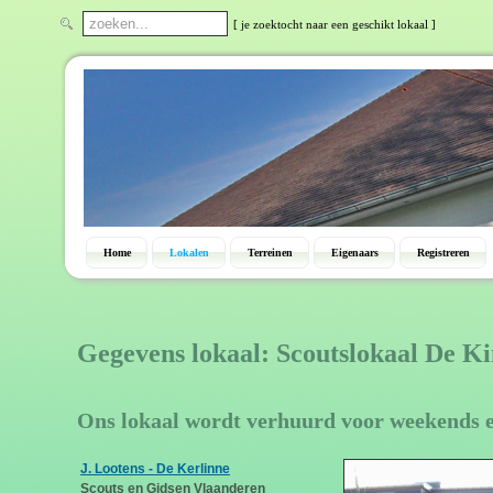
[ je zoektocht naar een geschikt lokaal ]
Home
Lokalen
Terreinen
Eigenaars
Registreren
Gegevens lokaal: Scoutslokaal De K
Ons lokaal wordt verhuurd voor weekends 
J. Lootens - De Kerlinne
Scouts en Gidsen Vlaanderen