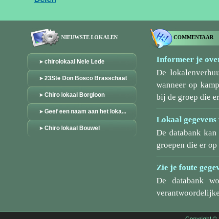
NIEUWSTE LOKALEN
COMMENTAAR
Informeer je over
chirolokaal Nele Lede
De lokalenverhu
23Ste Don Bosco Brasschaat
wanneer op kamp/
Chiro lokaal Borgloon
bij de groep die er
Geef een naam aan het loka...
Lokaal gegevens 
Chiro lokaal Bouwel
De databank kan 
groepen die er o
Zie je foute gege
De databank wo
verantwoordelijke