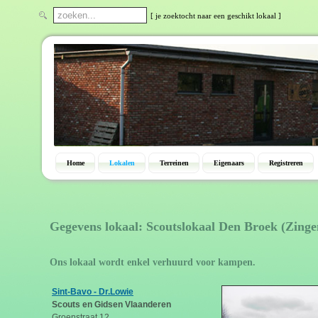
[ je zoektocht naar een geschikt lokaal ]
Home
Lokalen
Terreinen
Eigenaars
Registreren
Gegevens lokaal: Scoutslokaal Den Broek (Zing
Ons lokaal wordt enkel verhuurd voor kampen.
Sint-Bavo - Dr.Lowie
Scouts en Gidsen Vlaanderen
Groenstraat 12