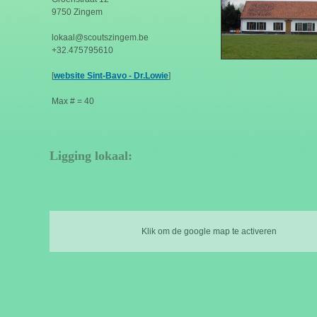
9750 Zingem
lokaal@scoutszingem.be
+32.475795610
[
website Sint-Bavo - Dr.Lowie
]
Max # = 40
Ligging lokaal:
Klik om de google map te activeren