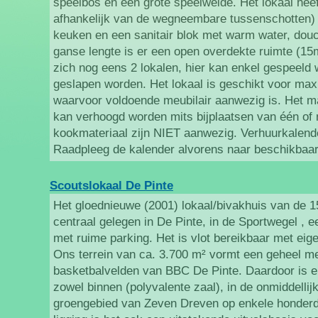
speelbos en een grote speelweide. Het lokaal hee
afhankelijk van de wegneembare tussenschotten) 
keuken en een sanitair blok met warm water, douc
ganse lengte is er een open overdekte ruimte (1
zich nog eens 2 lokalen, hier kan enkel gespeeld 
geslapen worden. Het lokaal is geschikt voor ma
waarvoor voldoende meubilair aanwezig is. Het 
kan verhoogd worden mits bijplaatsen van één of 
kookmateriaal zijn NIET aanwezig. Verhuurkalender
Raadpleeg de kalender alvorens naar beschikbaarh
Scoutslokaal De Pinte
Het gloednieuwe (2001) lokaal/bivakhuis van de 
centraal gelegen in De Pinte, in de Sportwegel , 
met ruime parking. Het is vlot bereikbaar met eig
Ons terrein van ca. 3.700 m² vormt een geheel m
basketbalvelden van BBC De Pinte. Daardoor is er
zowel binnen (polyvalente zaal), in de onmiddellij
groengebied van Zeven Dreven op enkele honderd