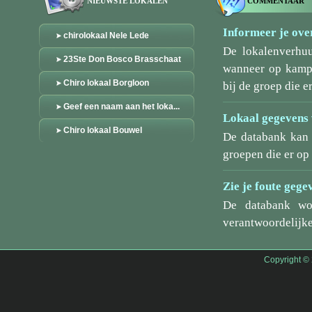
NIEUWSTE LOKALEN
COMMENTAAR
Informeer je over
chirolokaal Nele Lede
De lokalenverhu
23Ste Don Bosco Brasschaat
wanneer op kamp/
Chiro lokaal Borgloon
bij de groep die er
Geef een naam aan het loka...
Lokaal gegevens 
Chiro lokaal Bouwel
De databank kan 
groepen die er o
Zie je foute gege
De databank wo
verantwoordelijke
Copyright ©