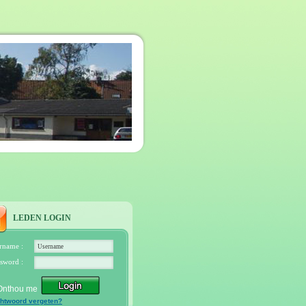
LEDEN LOGIN
rname :
sword :
Onthou me
htwoord vergeten?