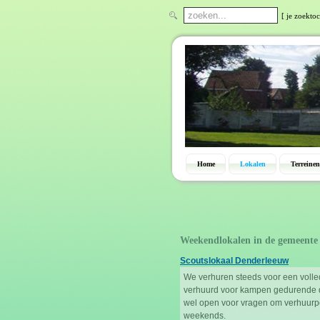
[ je zoekto
Home
Lokalen
Terreinen
Weekendlokalen in de gemeente
Scoutslokaal Denderleeuw
We verhuren steeds voor een volled
verhuurd voor kampen gedurende de
wel open voor vragen om verhuurper
weekends.