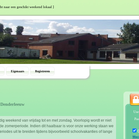
cht naar een geschikt weekend lokaal ]
Eigenaars
Registreren
 Denderleeuw
Use
Pas
ig weekend van vrijdag tot en met zondag. Voorlopig wordt er niet
 zomerperiode. Indien dit haalbaar is voor onze werking staan we
iodes uit te breiden tijdens bijvoorbeeld schoolvakanties of lange
Wac