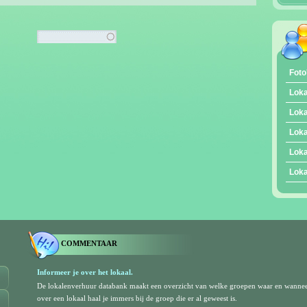
Foto
Loka
Loka
Loka
Loka
Loka
COMMENTAAR
Informeer je over het lokaal.
De lokalenverhuur databank maakt een overzicht van welke groepen waar en wanne
over een lokaal haal je immers bij de groep die er al geweest is.