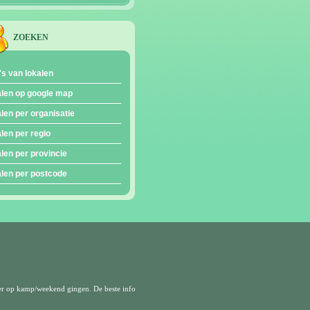
ZOEKEN
's van lokalen
len op google map
len per organisatie
len per regio
len per provincie
len per postcode
er op kamp/weekend gingen. De beste info