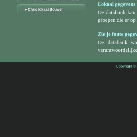
Lokaal gegevens 
Chiro lokaal Bouwel
De databank kan 
groepen die er o
Zie je foute gege
De databank wo
verantwoordelijke
Copyright ©