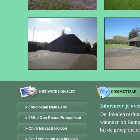
NIEUWSTE LOKALEN
COMMENTAAR
Informeer je over
chirolokaal Nele Lede
De lokalenverhu
23Ste Don Bosco Brasschaat
wanneer op kamp/
Chiro lokaal Borgloon
bij de groep die er
Geef een naam aan het loka...