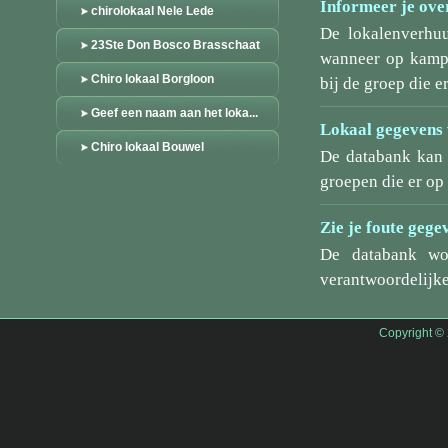
Informeer je over
chirolokaal Nele Lede
De lokalenverhu
23Ste Don Bosco Brasschaat
wanneer op kamp/
Chiro lokaal Borgloon
bij de groep die er
Geef een naam aan het loka...
Lokaal gegevens 
Chiro lokaal Bouwel
De databank kan 
groepen die er o
Zie je foute gege
De databank wo
verantwoordelijke
Copyright ©