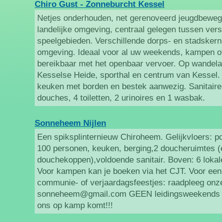
Chiro Gust - Zonneburcht Kessel
Netjes onderhouden, net gerenoveerd jeugdbewegi
landelijke omgeving, centraal gelegen tussen vers
speelgebieden. Verschillende dorps- en stadskern
omgeving. Ideaal voor al uw weekends, kampen o
bereikbaar met het openbaar vervoer. Op wandelaf
Kesselse Heide, sporthal en centrum van Kessel. V
keuken met borden en bestek aanwezig. Sanitaire
douches, 4 toiletten, 2 urinoires en 1 wasbak.
Sonneheem Nijlen
Een spiksplinternieuw Chiroheem. Gelijkvloers: p
100 personen, keuken, berging,2 doucheruimtes (
douchekoppen),voldoende sanitair. Boven: 6 lokalen,
Voor kampen kan je boeken via het CJT. Voor ee
communie- of verjaardagsfeestjes: raadpleeg onze
sonneheem@gmail.com GEEN leidingsweekends toe
ons op kamp komt!!!