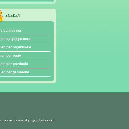
ZOEKEN
's van lokalen
len op google map
len per organisatie
len per regio
len per provincie
len per gemeente
er op kamp/weekend gingen. De beste info