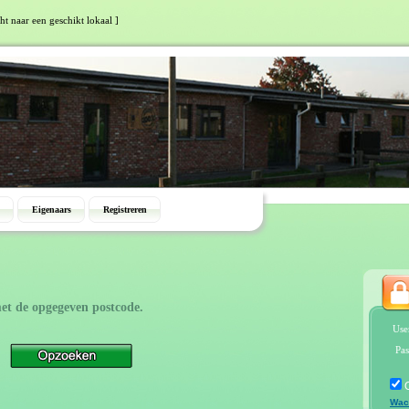
ht naar een geschikt lokaal ]
Eigenaars
Registreren
et de opgegeven postcode.
Use
Pas
Wac