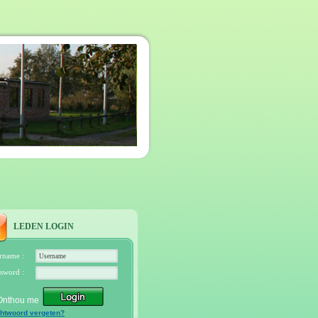
LEDEN LOGIN
rname :
sword :
Onthou me
htwoord vergeten?