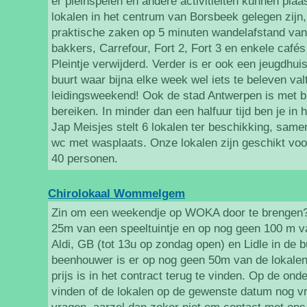
er pleinspelen en andere activitieiten kunnen pla
lokalen in het centrum van Borsbeek gelegen zijn, 
praktische zaken op 5 minuten wandelafstand van o
bakkers, Carrefour, Fort 2, Fort 3 en enkele cafés z
Pleintje verwijderd. Verder is er ook een jeugdhuis
buurt waar bijna elke week wel iets te beleven val
leidingsweekend! Ook de stad Antwerpen is met b
bereiken. In minder dan een halfuur tijd ben je in 
Jap Meisjes stelt 6 lokalen ter beschikking, sam
wc met wasplaats. Onze lokalen zijn geschikt vo
40 personen.
Chirolokaal Wommelgem
Zin om een weekendje op WOKA door te brengen? 
25m van een speeltuintje en op nog geen 100 m va
Aldi, GB (tot 13u op zondag open) en Lidle in de 
beenhouwer is er op nog geen 50m van de lokalen
prijs is in het contract terug te vinden. Op de on
vinden of de lokalen op de gewenste datum nog vrij