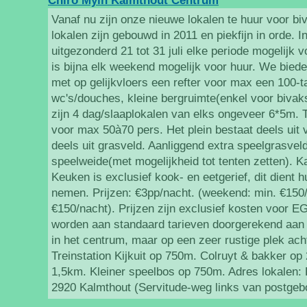
Chiro Myin Kalmthout Centrum
Vanaf nu zijn onze nieuwe lokalen te huur voor 
lokalen zijn gebouwd in 2011 en piekfijn in orde. 
uitgezonderd 21 tot 31 juli elke periode mogelijk v
is bijna elk weekend mogelijk voor huur. We biede
met op gelijkvloers een refter voor max een 100-t
wc's/douches, kleine bergruimte(enkel voor bivak
zijn 4 dag/slaaplokalen van elks ongeveer 6*5m. T
voor max 50à70 pers. Het plein bestaat deels uit 
deels uit grasveld. Aanliggend extra speelgrasvel
speelweide(met mogelijkheid tot tenten zetten). 
Keuken is exclusief kook- en eetgerief, dit dient 
nemen. Prijzen: €3pp/nacht. (weekend: min. €150
€150/nacht). Prijzen zijn exclusief kosten voor 
worden aan standaard tarieven doorgerekend aan
in het centrum, maar op een zeer rustige plek ac
Treinstation Kijkuit op 750m. Colruyt & bakker o
1,5km. Kleiner speelbos op 750m. Adres lokalen:
2920 Kalmthout (Servitude-weg links van postgeb