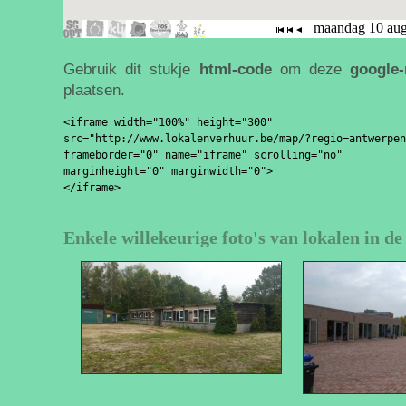
Gebruik dit stukje
html-code
om deze
google
plaatsen.
<iframe width="100%" height="300" 

src="http://www.lokalenverhuur.be/map/?regio=antwerpen
frameborder="0" name="iframe" scrolling="no" 

marginheight="0" marginwidth="0">

Enkele willekeurige foto's van lokalen in d