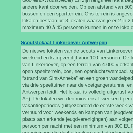
Gooreind-Wuustwezel) En zijn langs één kant beg
andere kant door weiden. Op een afstand van 500
bossen en een sportterrein. Ons terrein is ongeve
lokalen bestaan uit 3 lokalen waarvan je er 2 in 2
maximum 40 à 45 personen kunnen in onze lokale
Scoutslokaal Linkeroever Antwerpen
De nieuwe lokalen van de scouts van Linkeroever 
weekend en kampverblijf voor 100 personen. De l
van Linkeroever, op een terrein van 4.000 vierkan
open speelterrein, bos, een openluchtzwembad, s
“strand van Sint-Anneke” en een groen wandelpad
via drie speeltuinen naar de voetgangerstunnel en
Antwerpen leidt. Het lokaal is volledig uitgerust 
A+). De lokalen worden minstens 1 weekend per 
vakantieperiodes (uitgezonderd de eerste week va
verhuurd voor weekends en kampen van jeugdvere
plaats aan erkende jeugdverenigingen) aan volgen
persoon per nacht met een minimum van 300 EUR
verenigingen die deel uitmaken van het erkend j