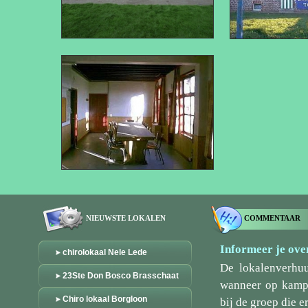
NIEUWSTE LOKALEN
COMMENTAAR
Informeer je over
chirolokaal Nele Lede
De lokalenverhu
23Ste Don Bosco Brasschaat
wanneer op kamp/
Chiro lokaal Borgloon
bij de groep die er