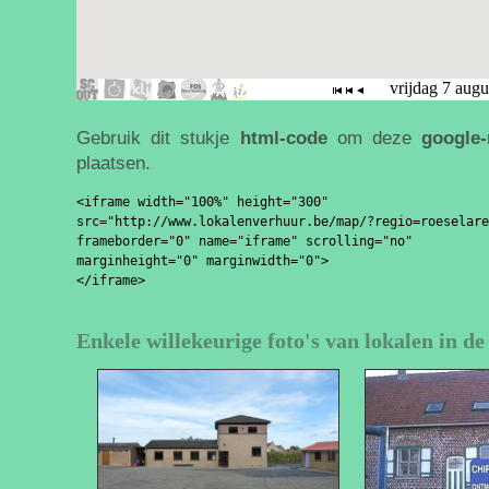
Gebruik dit stukje
html-code
om deze
google
plaatsen.
<iframe width="100%" height="300" 

src="http://www.lokalenverhuur.be/map/?regio=roeselare
frameborder="0" name="iframe" scrolling="no" 

marginheight="0" marginwidth="0">

Enkele willekeurige foto's van lokalen in de