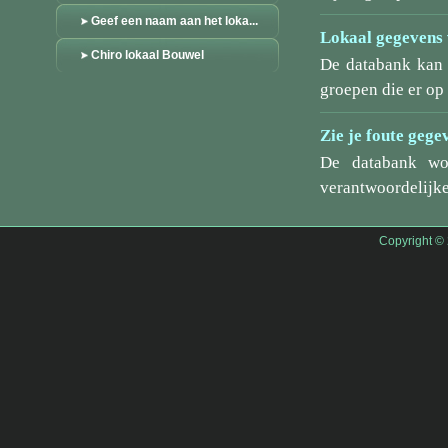
Geef een naam aan het loka...
Lokaal gegevens 
Chiro lokaal Bouwel
De databank kan 
groepen die er o
Zie je foute gege
De databank wo
verantwoordelijke
Copyright ©